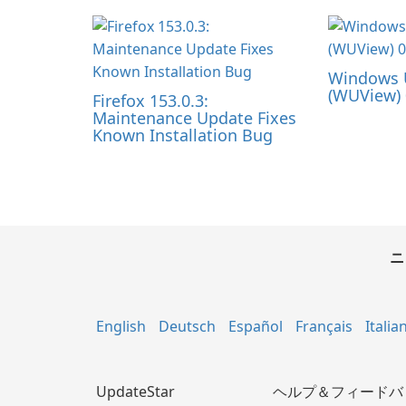
Windows 
(WUView) 
Firefox 153.0.3:
Maintenance Update Fixes
Known Installation Bug
ニ
English
Deutsch
Español
Français
Italia
UpdateStar
ヘルプ＆フィードバ