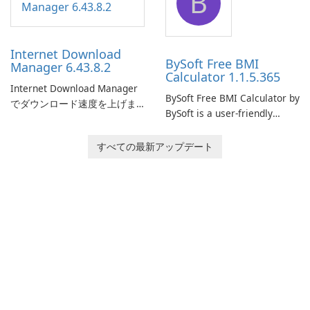
B
connection and provide real-
network infrastructure.
time insights into its
performance.
Internet Download
BySoft Free BMI
Manager 6.43.8.2
Calculator 1.1.5.365
Internet Download Manager
BySoft Free BMI Calculator by
でダウンロード速度を上げま
BySoft is a user-friendly
しょう!
software application
designed to help you
すべての最新アップデート
calculate your Body Mass
Index quickly and accurately.