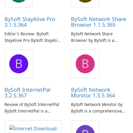
BySoft StayAlive Pro
BySoft Network Share
3.1.5.364
Browser 1.1.5.365
Editor's Review: BySoft
BySoft Network Share
StayAlive Pro BySoft StayAlive
Browser by BySoft is a
Pro is a reliable software
comprehensive software
application designed to
application that allows users
B
B
ensure the continuous and
to easily browse and manage
uninterrupted operation of
shared folders on their
your computer system.
network.
BySoft InternetPal
BySoft Network
3.2.5.367
Monitor 1.3.5.364
Review of BySoft InternetPal
BySoft Network Monitor by
BySoft InternetPal is a
BySoft is a comprehensive
comprehensive software
network monitoring software
application designed to
designed to help businesses
monitor your internet
effectively manage their