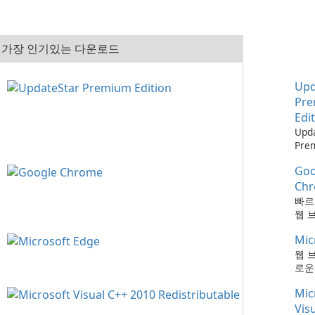
가장 인기있는 다운로드
Upd
Pr
Edi
Upd
Pre
으로
Goo
최신
하는
Ch
때보
빠르
다!
웹 
Mic
웹 
로운
Mic
Vis