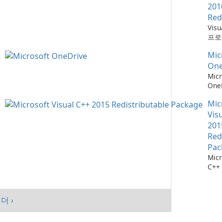
201
Red
Vis
프로
위한
Mic
소
One
Micr
One
관리
Mic
Vis
201
Red
Pac
Micr
C++
가능
스템
시키
더 ›