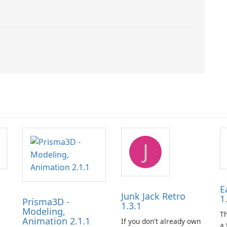
J
E
Junk Jack Retro
1
Prisma3D -
1.3.1
Modeling,
s
T
Animation 2.1.1
If you don't already own
is
a 