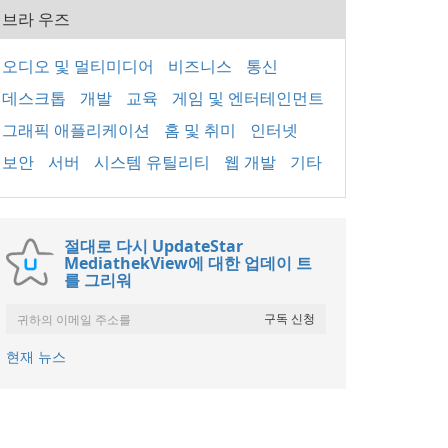
브라 우즈
오디오 및 멀티미디어
비즈니스
통신
데스크톱
개발
교육
게임 및 엔터테인먼트
그래픽 애플리케이션
홈 및 취미
인터넷
보안
서버
시스템 유틸리티
웹 개발
기타
절대로 다시 UpdateStar
MediathekView에 대한 업데이 트
를 그리워
현재 뉴스