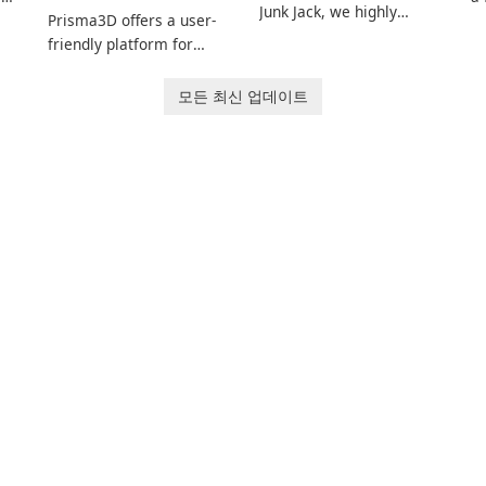
Junk Jack, we highly
Prisma3D offers a user-
Mi
recommend purchasing
friendly platform for
de
it before considering
aspiring 3D creators to
al
Junk Jack Retro. This
e.
bring their imagination
to
모든 최신 업데이트
game is where it all
to life. With a wide range
ac
began! Junk Jack Retro,
of tools and features,
s
formerly known as Junk
this app allows users to
ju
Jack, now offers
easily design 3D models
widescreen support.
and generate captivating
animated scenes.