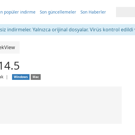
n popüler indirme
Son güncellemeler
Son Haberler
iz indirmeler. Yalnızca orijinal dosyalar. Virüs kontrol edildi 
ekView
14.5
ak
❘
Windows
Mac