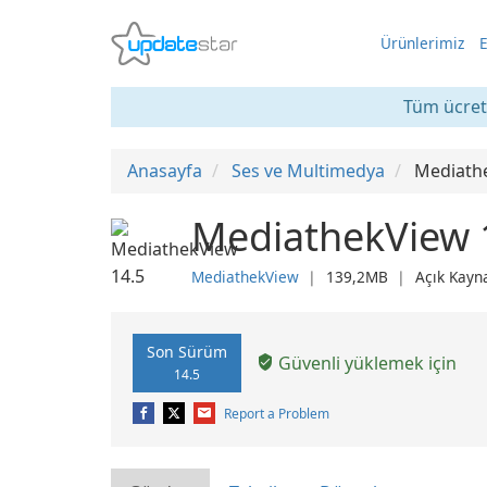
Ürünlerimiz
E
Tüm ücrets
Anasayfa
Ses ve Multimedya
Mediath
MediathekView 
MediathekView
❘
139,2MB
❘
Açık Kayn
Son Sürüm
Güvenli yüklemek için
14.5
Report a Problem