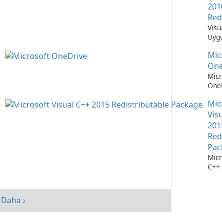
201
Red
Visu
Uygu
Çalı
Mic
Teme
One
Micr
OneD
Dos
Mic
Yöne
Kola
Vis
201
Red
Pac
Micr
C++ 
Dağı
Pake
perf
Daha ›
artır